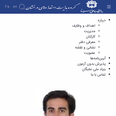
Fa
En
مدیریت - استعدادهای درخشان
درباره
اهداف و وظایف
درباره
مدیریت
آیین‌نامه‌ها
کارکنان
پذیرش
اهداف
معرفی دفتر
بدون
و
آزمون
نشانی و نقشه
وظایف
بنیاد
عضویت
مدیریت
ملی
آیین‌نامه‌ها
کارکنان
نخبگان
پذیرش بدون آزمون
معرفی
تماس
بنیاد ملی نخبگان
با ما
دفتر
تماس با ما
نشانی
و
نقشه
عضویت