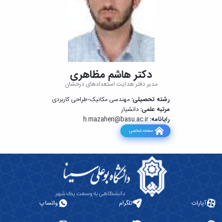
دکتر هاشم مظاهری
مدیر دفتر هدایت استعدادهای درخشان
رشته تحصیلی:
مهندسی مکانیک-طراحی کاربردی
مرتبه علمی:
دانشیار
رایانامه:
h.mazaheri@basu.ac.ir
صفحه شخصی
آپارات
تلگرام
واتساپ