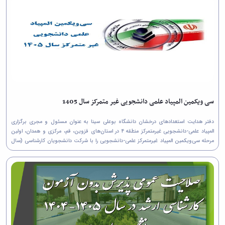
سی ویکمین المپیاد علمی دانشجویی غیر متمرکز سال 1405
دفتر هدایت استعدادهای درخشان دانشگاه بوعلی سینا به عنوان مسئول و مجری برگزاری
المپیاد علمی-دانشجویی غیرمتمرکز منطقه 4 در استان‌های قزوین، قم، مرکزی و همدان، اولین
مرحله سی‌ویکمین المپیاد غیرمتمرکز علمی-دانشجویی را با شرکت دانشجویان کارشناسی (سال
سوم یا چهارم ) با همکاری دانشگاه‌های...