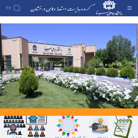
En
صفحه اصلی - استعدادهای درخشان
درباره
آیین‌نامه‌ها
پذیرش
اهداف
بدون
و
آزمون
وظایف
بنیاد
مدیریت
ملی
کارکنان
نخبگان
معرفی
تماس
با ما
دفتر
نشانی
و
نقشه
عضویت