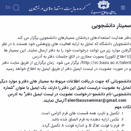
En
سمینار - استعدادهای درخشان
سمینار دانشجویی
درباره
آیین‌نامه‌ها
دفتر هدایت استعدادهای درخشان سمینارهای دانشجویی برگزار می کند.
پذیرش
دانشجویان دانشگاه که تمایل به ارایه فعالیت های پژوهشی خود هستند با در نظر
اهداف
بدون
گرفتن موارد زیر می توانند درخواست خود را به دفتر ارسال نمایند
.
این سمینار ها
و
آزمون
(تا اطلاع ثانوی) بصورت مجازی در اتاق جلسات دفتر به آدرس
وظایف
بنیاد
http://vc.basu.ac.ir/talent/ برگزار می شود. زمان برگزاری از طریق سایت دفتر
مدیریت
ملی
و در صورت عضویت در لیست ایمیل دفتر از طریق ایمیل به اطلاع خواهد رسید.
کارکنان
نخبگان
معرفی
تماس
با ما
دفتر
دانشجویانی که جهت دریافت اطلاعات مربوط به سمینار های دفتر و موارد دیگر
نشانی
تمایل
به عضویت درلیست ایمیل این دفتر را دارند، یک
ایمیل با عنوان "شماره
و
دانشجویی-نام دانشجو-درخواست عضویت در لیست ایمیل دفتر" به آدرس
نقشه
Talentbasuseminar@gmail.com
ارسال نمایند.
عضویت
نکات مهم
تکمیل و تایپ همه قسمت های فرم الزامی است.
عکس ارایه دهنده به فرم الصاق شده باشد.
فرم با فونت
B Zar
و اندازه فونت 8 تکمیل گردد.