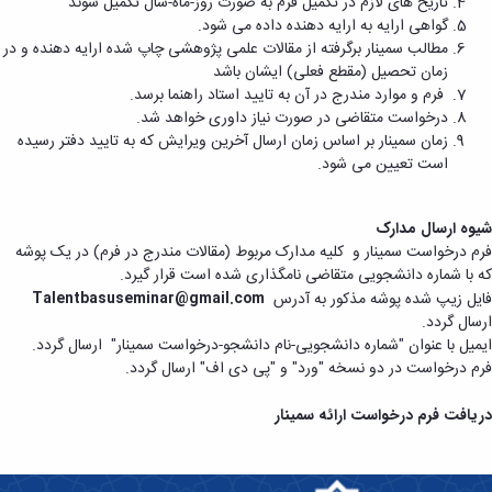
تاریخ های لازم در تکمیل فرم به صورت روز-ماه-سال تکمیل شوند
گواهی ارایه به ارایه دهنده داده می شود.
مطالب سمینار برگرفته از مقالات علمی پژوهشی چاپ شده ارایه دهنده و در
زمان تحصیل (مقطع فعلی) ایشان باشد
فرم و موارد مندرج در آن به تایید استاد راهنما برسد.
درخواست متقاضی در صورت نیاز داوری خواهد شد.
زمان سمینار بر اساس زمان ارسال آخرین ویرایش که به تایید دفتر رسیده
است تعیین می شود.
شیوه ارسال مدارک
فرم درخواست سمینار و کلیه مدارک مربوط (مقالات مندرج در فرم) در یک پوشه
که با شماره دانشجویی متقاضی نامگذاری شده است قرار گیرد.
فایل زیپ شده پوشه مذکور به آدرس
Talentbasuseminar@gmail.com
ارسال گردد.
ایمیل با عنوان "شماره دانشجویی-نام دانشجو-درخواست سمینار" ارسال گردد.
فرم درخواست در دو نسخه "ورد" و "پی دی اف" ارسال گردد
.
دریافت فرم درخواست ارائه سمینار