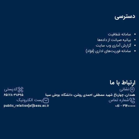
دسترسی
سامانه شفافیت
بیانیه صیانت از داده‌ها
گزارش آماری وب‌ سایت
سامانه فوریت‌های اداری (فؤاد)
ارتباط با ما
نشانی
کدپستی
همدان، چهارباغ شهید مصطفی احمدی روشن، دانشگاه بوعلی سینا
۶۵۱۷۸-۳۸۶۹۵
شماره تماس
پست الکترونیک
public_relation[at]basu.ac.ir
31400000 - 081