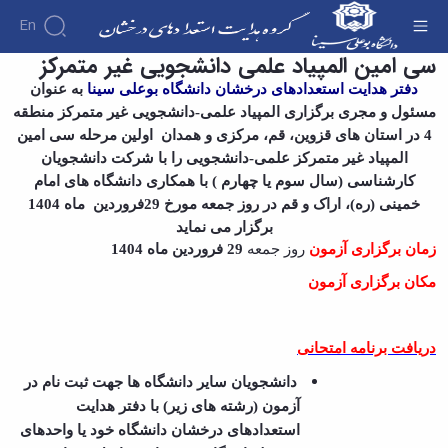
En
سی امین المپیاد علمی دانشجویی غیر متمرکز
سی امین المپیاد علمی دانشجویی غیر متمرکز -
استعدادهای درخشان
دفتر هدایت استعدادهای درخشان دانشگاه بوعلی سینا
به عنوان
درباره
مسئول و مجری برگزاری المپیاد علمی-دانشجویی غیر متمرکز منطقه
آیین‌نامه‌ها
4 در استان های قزوین، قم، مرکزی و همدان اولین مرحله سی امین
پذیرش
اهداف
المپیاد غیر متمرکز علمی-دانشجویی را با شرکت دانشجویان
بدون
و
آزمون
کارشناسی (سال سوم یا چهارم ) با همکاری دانشگاه های امام
وظایف
بنیاد
خمینی (ره)، اراک و قم در روز جمعه مورخ 29فروردین ماه 1404
مدیریت
ملی
برگزار می نماید
کارکنان
نخبگان
زمان برگزاری آزمون
روز جمعه
29 فروردین ماه 1404
معرفی
تماس
با ما
دفتر
مکان برگزاری آزمون
نشانی
و
نقشه
دریافت برنامه امتحانی
عضویت
دانشجویان سایر دانشگاه ها جهت ثبت نام در
آزمون (رشته های زیر) با دفتر هدایت
استعدادهای درخشان دانشگاه خود یا واحدهای