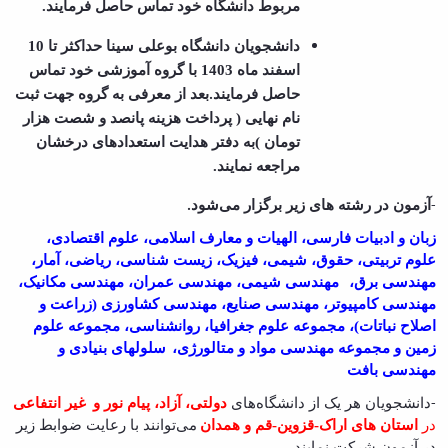
مربوط دانشگاه خود تماس حاصل فرمایند.
دانشجویان دانشگاه بوعلی سینا حداکثر تا 10
اسفند ماه 1403 با گروه آموزشی خود تماس
حاصل فرمایند
بعد از معرفی به گروه جهت ثبت
.
نام نهایی ( پرداخت هزینه پانصد و شصت هزار
تومان )به دفتر هدایت استعدادهای درخشان
مراجعه نمایند.
آزمون در رشته های زیر برگزار می‌شود
.
-
زبان و ادبیات فارسی، الهیات و معارف اسلامی، علوم اقتصادی،
علوم تربیتی، حقوق، شیمی، فیزیک، زیست شناسی، ریاضی، آمار،
مهندسی برق،
مهندسی شیمی، مهندسی عمران، مهندسی مکانیک،
مهندسی کامپیوتر، مهندسی صنایع، مهندسی کشاورزی (زراعت و
اصلاح نباتات)، مجموعه علوم جغرافیا، روانشناسی، مجموعه علوم
زمین و مجموعه مهندسی مواد و متالورژی،
سلولهای بنیادی و
مهندسی بافت
دا
نشجویان هر یک از دانشگاه‌های
دولتی،
آزاد، پیام نور و
غیر انتفاعی
-
در
استان های اراک-قزوین-قم و همدان
می‌توانند با رعایت ضوابط زیر
در آزمون شرکت نمایند